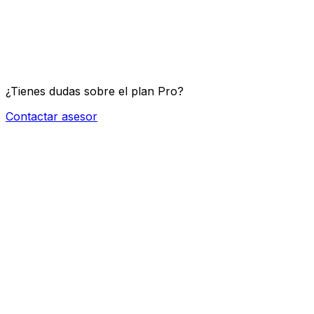
¿Qué exámenes de laboratorio están incluidos?
¿Tienes dudas sobre el plan
Pro
?
Contactar asesor